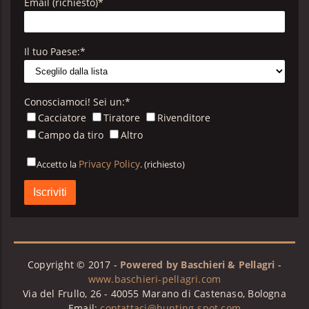
Email (richiesto)
*
Il tuo Paese:
*
Conosciamoci! Sei un:
*
Cacciatore
Tiratore
Rivenditore
Campo da tiro
Altro
Privacy Policy
Accetto la
. (richiesto)
Privacy
Policy
B&P
*
Copyright © 2017 -
Powered by Baschieri & Pellagri
-
www.baschieri-pellagri.com
Via del Frullo, 26 - 40055 Marano di Castenaso, Bologna
Email:
contattaci@hunting-spot.com