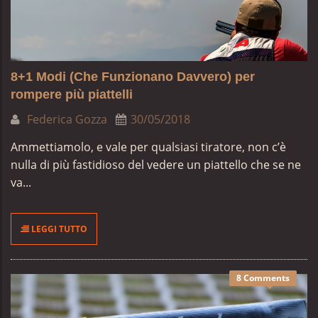
8+1 Modi (Che Funzionano Davvero) per
rompere più piattelli
Federica Gozza
30/05/2018
Ammettiamolo, e vale per qualsiasi tiratore, non c’è
nulla di più fastidioso del vedere un piattello che se ne
va...
LEGGI TUTTO
8 Comments