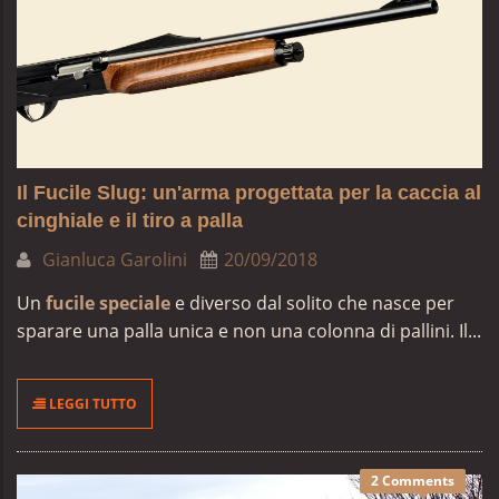
Il Fucile Slug: un'arma progettata per la caccia al
cinghiale e il tiro a palla
Gianluca Garolini
20/09/2018
Un
fucile speciale
e diverso dal solito che nasce per
sparare una palla unica e non una colonna di pallini. Il...
LEGGI TUTTO
2 Comments