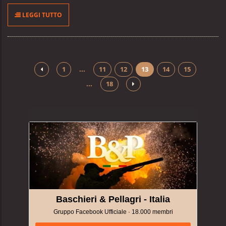
LEGGI TUTTO
1
...
11
12
13
14
15
...
18
Baschieri & Pellagri - Italia
Gruppo Facebook Ufficiale · 18.000 membri