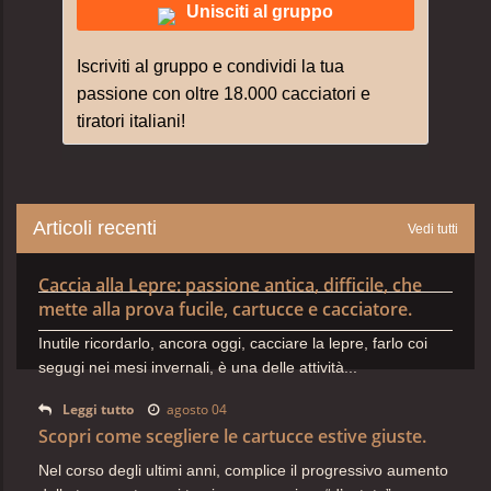
Unisciti al gruppo
Iscriviti al gruppo e condividi la tua
passione con oltre 18.000 cacciatori e
tiratori italiani!
Articoli recenti
Vedi tutti
Caccia alla Lepre: passione antica, difficile, che
mette alla prova fucile, cartucce e cacciatore.
Inutile ricordarlo, ancora oggi, cacciare la lepre, farlo coi
segugi nei mesi invernali, è una delle attività...
Leggi tutto
agosto 04
Scopri come scegliere le cartucce estive giuste.
Nel corso degli ultimi anni, complice il progressivo aumento