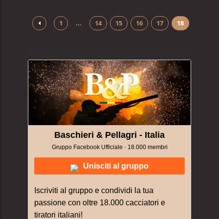
1
...
14
15
16
17
18
Baschieri & Pellagri - Italia
Gruppo Facebook Ufficiale · 18.000 membri
Unisciti al gruppo
Iscriviti al gruppo e condividi la tua
passione con oltre 18.000 cacciatori e
tiratori italiani!