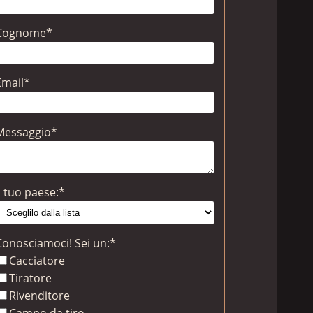
Cognome
*
Email
*
Messaggio
*
l tuo paese:
*
Conosciamoci! Sei un:
*
Cacciatore
Tiratore
Rivenditore