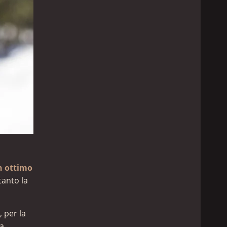
n ottimo
tanto la
, per la
da