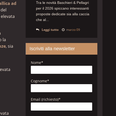
Tra le novità Baschieri & Pellagri
llica ad
per il 2026 spiccano interessanti
 del
proposte dedicate sia alla caccia
 elevata
che al...
Leggi tutto
marzo 09
a
 la
nze
, sia
Iscriviti alla newsletter
Nome
*
n
levata
Cognome
*
Email (richiesto)
*
levata