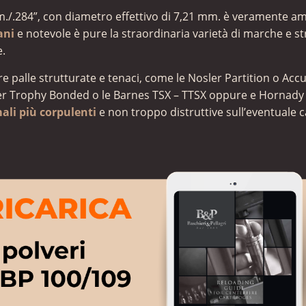
 7 mm./.284”, con diametro effettivo di 7,21 mm. è veramente a
rani
e notevole è pure la straordinaria varietà di marche e s
e.
re palle strutturate e tenaci, come le Nosler Partition o Acc
er Trophy Bonded o le Barnes TSX – TTSX oppure e Hornady
ali più corpulenti
e non troppo distruttive sull’eventuale c