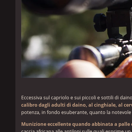
Eccessiva sul capriolo e sui piccoli e sottili di da
calibro dagli adulti di daino, al cinghiale, al ce
potenza, in fondo esuberante, quanto la notevole r
Munizione eccellente quando abbinata a palle
caccia africana alle antilopi sulle quali esprime 