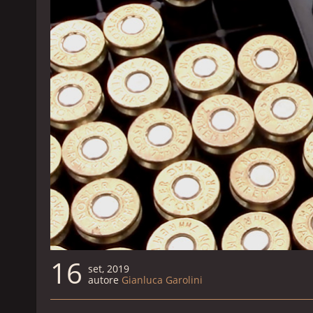
16
set, 2019
autore
Gianluca Garolini