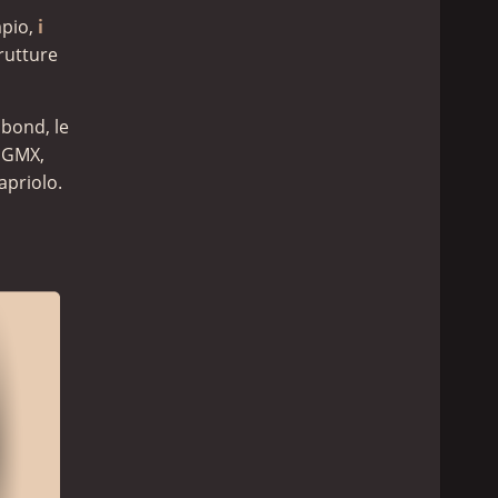
mpio,
i
trutture
ubond, le
 GMX,
apriolo.