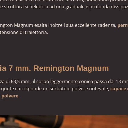
te struttura scheletrica ad una graduale e profonda dissipa
mington Magnum esalta inoltre l sua eccellente radenza,
perm
tensione di traiettoria.
ccia 7 mm. Remington Magnum
zza di 63,5 mm., il corpo leggermente conico passa dai 13 m
 tali quote corrisponde un serbatoio polvere notevole,
capace 
 polvere.