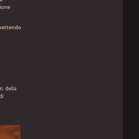
zione
ettendo
m. della
di