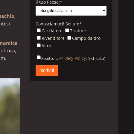
Il tuo Paese:
*
maschio
,
ti si
Conosciamoci! Sei un:
*
Cacciatore
Tiratore
Rivenditore
Campo da tiro
dinamica
Altro
ruttura,
um.
Privacy Policy
Accetto la
. (richiesto)
Privacy
Policy
B&P
*