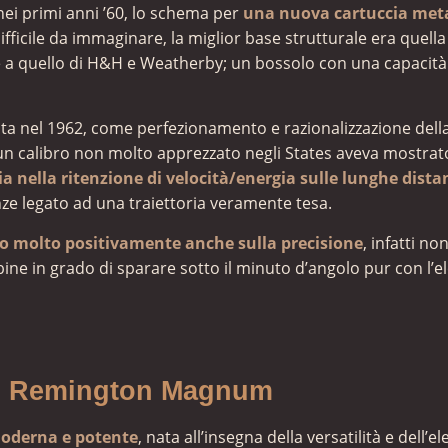
 nei primi anni ’60, lo schema per
una nuova cartuccia meta
fficile da immaginare, la miglior base strutturale era quella
 a quello di H&H e Weatherby; un bossolo con una capacità
a nel 1962, come perfezionamento e razionalizzazione dell
n calibro non molto apprezzato negli States aveva mostrato
sia nella ritenzione di velocità/energia sulle lunghe dista
anze legato ad una traiettoria veramente tesa.
sso molto positivamente anche sulla precisione
, infatti no
ne in grado di sparare sotto il minuto d’angolo pur con l’e
mm. Remington Magnum
moderna e potente
, nata all’insegna della versatilità e dell’e