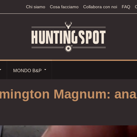
Chi siamo
Cosa facciamo
Collabora con noi
FAQ
C
MONDO B&P
Remington Magnum: anal