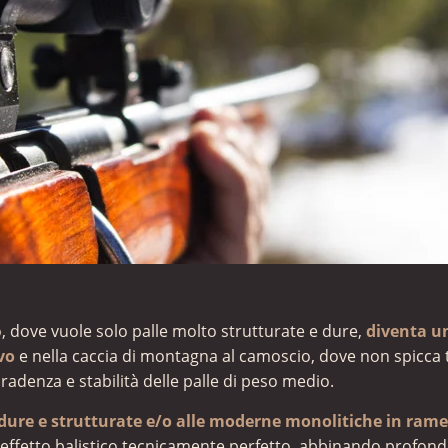
ino, dove vuole solo palle molto strutturate e dure,
diventa u
rvo
e nella caccia di montagna al camoscio, dove non spicca 
adenza e stabilità delle palle di peso medio.
 dure
e strutturate e/o alle moderne monolitiche in rame
un effetto balistico tecnicamente perfetto, abbinando profon