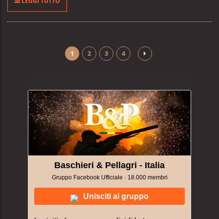
LEGGI TUTTO
1
2
3
4
Baschieri & Pellagri - Italia
Gruppo Facebook Ufficiale · 18.000 membri
Unisciti al gruppo