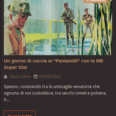
2 Comments
Un giorno di caccia ai “Pantanelli” con la MB
Super Star
Saro Calvo
04/03/2022
Spesso, rovistando tra le anticaglie venatorie che
ognuno di noi custodisce, tra vecchi cimeli e polvere,
ti...