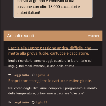
Iscriviti al gruppo e condividi la tua
passione con oltre 18.000 cacciatori e
tiratori italiani!
Articoli recenti
Vedi tutti
Caccia alla Lepre: passione antica, difficile, che
mette alla prova fucile, cartucce e cacciatore.
Inutile ricordarlo, ancora oggi, cacciare la lepre, farlo coi
segugi nei mesi invernali, è una delle attività...
Leggi tutto
agosto 04
Scopri come scegliere le cartucce estive giuste.
Nel corso degli ultimi anni, complice il progressivo aumento
delle temperature, ci troviamo a cacciare “d’estate”...
Leggi tutto
luglio 23