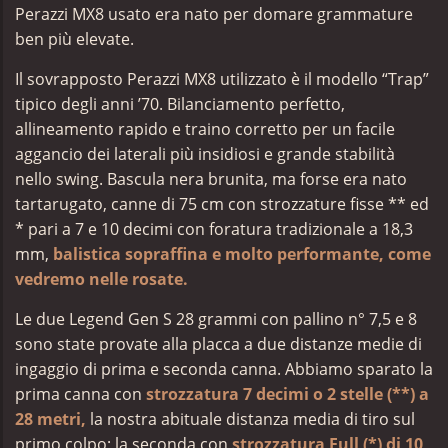
Perazzi MX8 usato era nato per domare grammature
ben più elevate.
Il sovrapposto Perazzi MX8 utilizzato è il modello “Trap”
tipico degli anni ’70. Bilanciamento perfetto,
allineamento rapido e traino corretto per un facile
aggancio dei laterali più insidiosi e grande stabilità
nello swing. Bascula nera brunita, ma forse era nato
tartarugato, canne di 75 cm con strozzature fisse ** ed
* pari a 7 e 10 decimi con foratura tradizionale a 18,3
mm,
balistica sopraffina e molto performante, come
vedremo nelle rosate.
Le due Legend Gen S 28 grammi con pallino n° 7,5 e 8
sono state provate alla placca a due distanze medie di
ingaggio
di prima e seconda canna. Abbiamo sparato la
prima canna con
strozzatura 7 decimi o 2 stelle (**) a
28 metri,
la nostra abituale distanza media di tiro sul
primo colpo; la seconda con
strozzatura Full (*) di 10