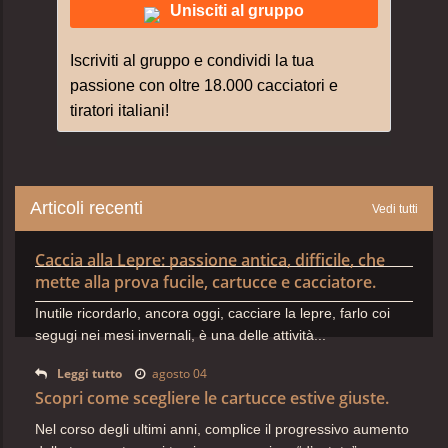
Unisciti al gruppo
Iscriviti al gruppo e condividi la tua
passione con oltre 18.000 cacciatori e
tiratori italiani!
Articoli recenti
Vedi tutti
Caccia alla Lepre: passione antica, difficile, che
mette alla prova fucile, cartucce e cacciatore.
Inutile ricordarlo, ancora oggi, cacciare la lepre, farlo coi
segugi nei mesi invernali, è una delle attività...
Leggi tutto
agosto 04
Scopri come scegliere le cartucce estive giuste.
Nel corso degli ultimi anni, complice il progressivo aumento