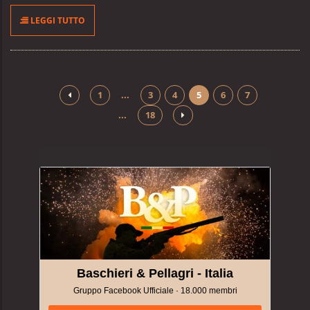
LEGGI TUTTO
1
...
3
4
5
6
7
...
18
Baschieri & Pellagri - Italia
Gruppo Facebook Ufficiale · 18.000 membri